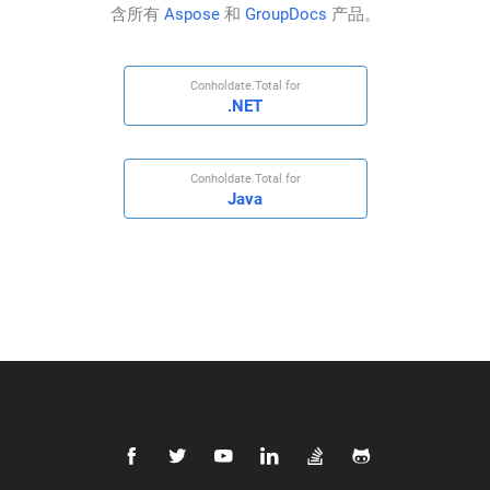
含所有
Aspose
和
GroupDocs
产品。
Conholdate.Total for
.NET
Conholdate.Total for
Java