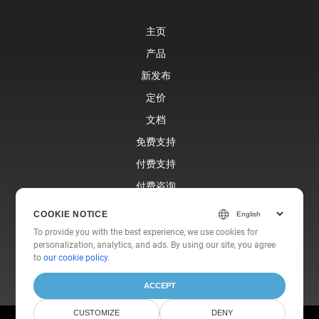
主页
产品
新发布
定价
文档
免费支持
付费支持
付费咨询
博客
COOKIE NOTICE
网站
To provide you with the best experience, we use cookies for
personalization, analytics, and ads. By using our site, you agree
关于我们
to
our cookie policy
.
ACCEPT
CUSTOMIZE
DENY