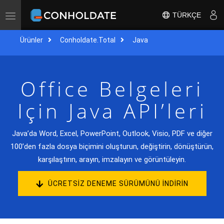
TÜRKÇE
Gezinmeyi
değiştir
Ürünler
Conholdate.Total
Java
Office Belgeleri
Için Java API’leri
Java’da Word, Excel, PowerPoint, Outlook, Visio, PDF ve diğer
100’den fazla dosya biçimini oluşturun, değiştirin, dönüştürün,
karşılaştırın, arayın, imzalayın ve görüntüleyin.
ÜCRETSIZ DENEME SÜRÜMÜNÜ INDIRIN