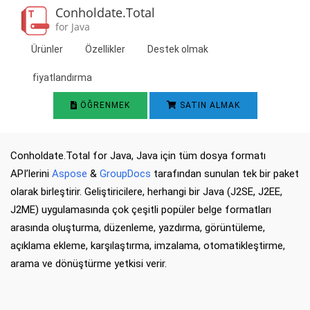
Conholdate.Total
for Java
Ürünler
Özellikler
Destek olmak
fiyatlandırma
ÖĞRENMEK
SATIN ALMAK
Conholdate.Total for Java, Java için tüm dosya formatı
API’lerini
Aspose
&
GroupDocs
tarafından sunulan tek bir paket
olarak birleştirir. Geliştiricilere, herhangi bir Java (J2SE, J2EE,
J2ME) uygulamasında çok çeşitli popüler belge formatları
arasında oluşturma, düzenleme, yazdırma, görüntüleme,
açıklama ekleme, karşılaştırma, imzalama, otomatikleştirme,
arama ve dönüştürme yetkisi verir.