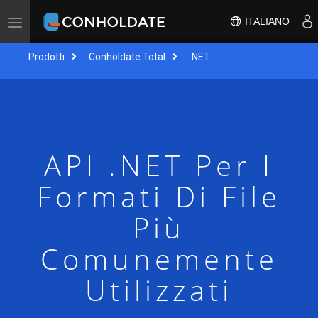
ITALIANO
Attiva/disattiva
navigazione
Prodotti
Conholdate.Total
.NET
API .NET Per I
Formati Di File
Più
Comunemente
Utilizzati