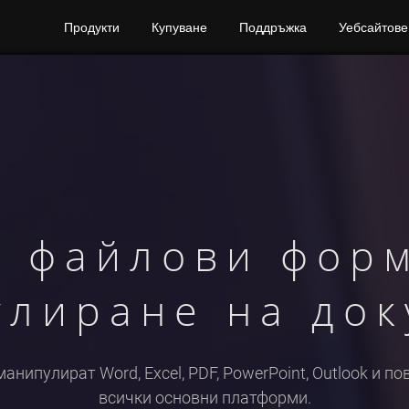
Продукти
Купуване
Поддръжка
Уебсайтове
а файлови фор
улиране на док
нипулират Word, Excel, PDF, PowerPoint, Outlook и п
всички основни платформи.