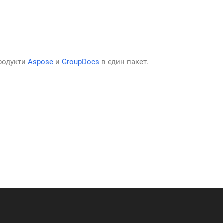
родукти
Aspose
и
GroupDocs
в един пакет.