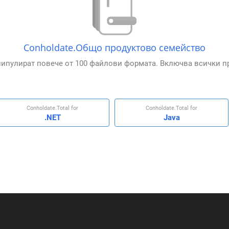
Conholdate.Общо продуктово семейство
ипулират повече от 100 файлови формата. Включва всички п
Conholdate.Total for
Conholdate.Total for
.NET
Java