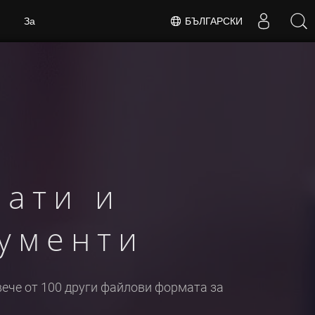
БЪЛГАРСКИ
За
мати и
ументи
овече от 100 други файлови формата за