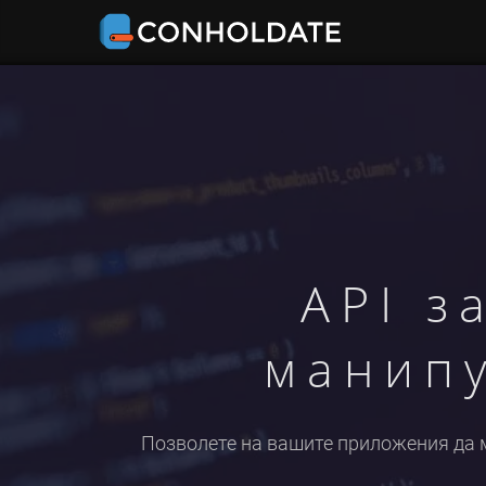
API з
манип
Позволете на вашите приложения да ма